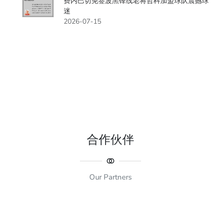
费内巴切免签波黑锋线老将哲科加盟球队震撼球
迷
2026-07-15
合作伙伴
Our Partners