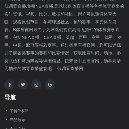
低调看直播,免费NBA直播,足球比赛,体育直播等各类体育赛事的
实时资讯、视频、比分、数据和社区。用户可以邀请体育大
咖，观看原创节目，参与球迷社区，预约赛事，享受体育盛
宴。B体育官网致力于为球迷们提供高清无插件的体育赛事直
播，包括NBA直播、CBA直播、英超、西甲、意甲、德甲、法
甲、中超、欧冠等精彩赛事。通过德甲直播官网，您可以追踪
并了解各类赛事的赛程和比赛情况，获取比赛时间、场地、参
赛队伍和球员阵容等详细信息。快来德甲直播官网，畅享高清
无插件的体育直播盛宴吧！ 低调看直播网
导航
了解B体育
产品展示
企业文化