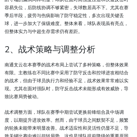
容易失位，后防线协调不够紧密，失球数居高不下。尤其在赛
季后半段，疲劳与伤病影响了防守稳定性，多次出现关键丢
球，进一步加大了保级难度。整体来看，球队表现虽有亮点，
但整体实力与中超生存需求仍有差距。
2、战术策略与调整分析
南通支云在本赛季的战术布局上尝试了多种策略，但整体效果
有限。主教练在不同比赛中采用了防守反击和控球进攻相结合
的战术，但由于球员执行力和经验不足，战术效果常常难以实
现。尤其在面对强队时，防守反击战术未能形成有效威胁，导
致比赛局势被动。
战术调整方面，球队在赛季中期尝试更换前锋组合及中场调
度，以期提升进攻效率。然而，由于球员之间默契不足，频繁
的轮换未能带来明显改善。战术适应性和灵活性仍显不足，导
致关键比赛中难以扭转局势，这也是球队提前降级的重要原因