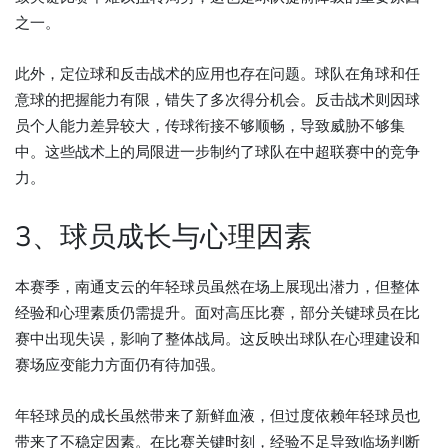
之一。
此外，定位球和反击战术的应用也存在问题。球队在角球和任
意球的把握能力有限，错失了多次得分机会。反击战术则因球
员个人能力差异较大，传球衔接不够顺畅，导致威胁不够集
中。这些战术上的局限进一步制约了球队在中超联赛中的竞争
力。
3、球员成长与心理因素
本赛季，南通支云的年轻球员虽然在场上展现出潜力，但整体
经验和心理素质仍需提升。面对高压比赛，部分关键球员在比
赛中出现失误，影响了整体战局。这反映出球队在心理建设和
赛场应变能力方面仍有待加强。
年轻球员的成长虽然带来了新鲜血液，但过度依赖年轻球员也
带来了不稳定因素。在比赛关键时刻，经验不足导致临场判断