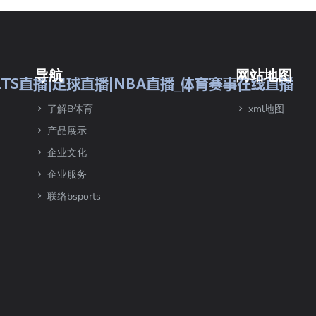
导航
网站地图
了解B体育
xml地图
产品展示
企业文化
企业服务
联络bsports