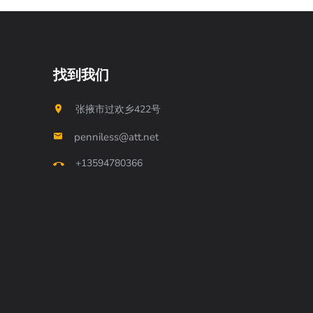
找到我们
张掖市过欢乡422号
penniless@att.net
+13594780366