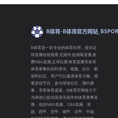
B体育是一款专业的体育应用，提供足
球直播在线观看,无插件,低调看直播,免
费NBA直播,足球比赛,体育直播等各类
体育赛事的实时资讯、视频、比分、数
据和社区。用户可以邀请体育大咖，观
看原创节目，参与球迷社区，预约赛
事，享受体育盛宴。B体育官网致力于
为球迷们提供高清无插件的体育赛事直
播，包括NBA直播、CBA直播、英
超、西甲、意甲、德甲、法甲、中超、