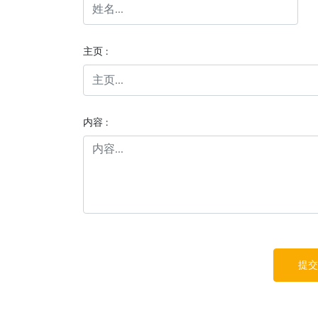
主页 :
内容 :