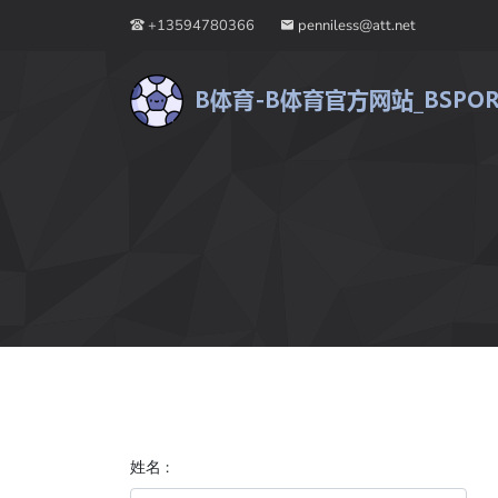
+13594780366
penniless@att.net
姓名 :