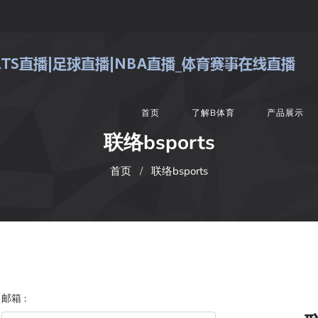
首页
了解B体育
产品展示
联络bsports
首页
联络bsports
邮箱 :