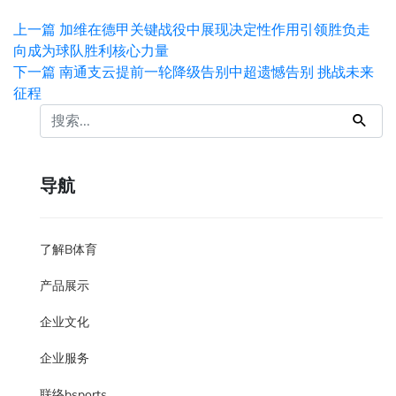
上一篇
加维在德甲关键战役中展现决定性作用引领胜负走
向成为球队胜利核心力量
下一篇
南通支云提前一轮降级告别中超遗憾告别 挑战未来
征程
导航
了解B体育
产品展示
企业文化
企业服务
联络bsports