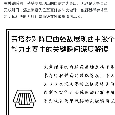
在关键瞬间，劳塔罗展现出的自信尤为突出。无论是选择自己
完成射门，还是果断为位置更好的队友做球，他都显得异常坚
定，这种决断力往往是顶级前锋最难得的品质。