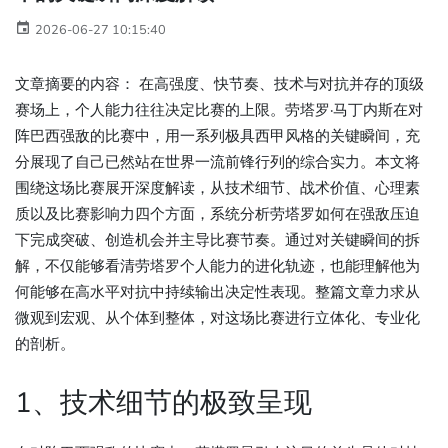
2026-06-27 10:15:40
文章摘要的内容： 在高强度、快节奏、技术与对抗并存的顶级
赛场上，个人能力往往决定比赛的上限。劳塔罗·马丁内斯在对
阵巴西强敌的比赛中，用一系列极具西甲风格的关键瞬间，充
分展现了自己已然站在世界一流前锋行列的综合实力。本文将
围绕这场比赛展开深度解读，从技术细节、战术价值、心理素
质以及比赛影响力四个方面，系统分析劳塔罗如何在强敌压迫
下完成突破、创造机会并主导比赛节奏。通过对关键瞬间的拆
解，不仅能够看清劳塔罗个人能力的进化轨迹，也能理解他为
何能够在高水平对抗中持续输出决定性表现。整篇文章力求从
微观到宏观、从个体到整体，对这场比赛进行立体化、专业化
的剖析。
1、技术细节的极致呈现