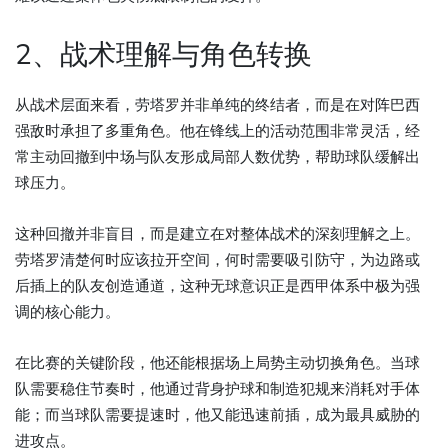
2、战术理解与角色转换
从战术层面来看，劳塔罗并非单纯的终结者，而是在对阵巴西
强敌时承担了多重角色。他在锋线上的活动范围非常灵活，经
常主动回撤到中场与队友形成局部人数优势，帮助球队缓解出
球压力。
这种回撤并非盲目，而是建立在对整体战术的深刻理解之上。
劳塔罗清楚何时应该拉开空间，何时需要吸引防守，为边路或
后插上的队友创造通道，这种无球意识正是西甲体系中极为强
调的核心能力。
在比赛的关键阶段，他还能根据场上局势主动切换角色。当球
队需要稳住节奏时，他通过背身护球和制造犯规来消耗对手体
能；而当球队需要提速时，他又能迅速前插，成为最具威胁的
进攻点。