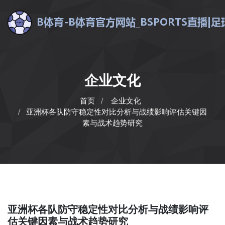
企业文化
首页
企业文化
亚洲杯各队防守稳定性对比分析与战绩影响评估关键因
素与战术趋势研究
亚洲杯各队防守稳定性对比分析与战绩影响评
估关键因素与战术趋势研究