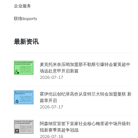
企业服务
联络bsports
最新资讯
麦克托米奈压哨加盟那不勒斯引爆转会窗英超中
场远赴意甲开启新篇
2026-07-17
霍伊伦以创纪录高价从亚特兰大转会加盟曼联 新
篇章开启
2026-07-17
阿森纳官宣签下皇家社会核心梅里诺中场升级剑
指新赛季英超争冠战
2026-07-16