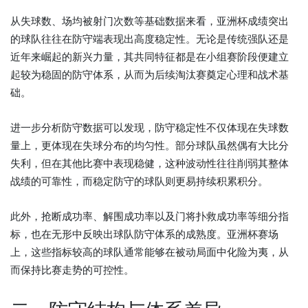
从失球数、场均被射门次数等基础数据来看，亚洲杯成绩突出
的球队往往在防守端表现出高度稳定性。无论是传统强队还是
近年来崛起的新兴力量，其共同特征都是在小组赛阶段便建立
起较为稳固的防守体系，从而为后续淘汰赛奠定心理和战术基
础。
进一步分析防守数据可以发现，防守稳定性不仅体现在失球数
量上，更体现在失球分布的均匀性。部分球队虽然偶有大比分
失利，但在其他比赛中表现稳健，这种波动性往往削弱其整体
战绩的可靠性，而稳定防守的球队则更易持续积累积分。
此外，抢断成功率、解围成功率以及门将扑救成功率等细分指
标，也在无形中反映出球队防守体系的成熟度。亚洲杯赛场
上，这些指标较高的球队通常能够在被动局面中化险为夷，从
而保持比赛走势的可控性。