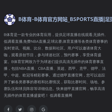
B体育是一款专业的体育应用，提供足球直播在线观看,无插件,
低调看直播,免费NBA直播,足球比赛,体育直播等各类体育赛事的
实时资讯、视频、比分、数据和社区。用户可以邀请体育大
咖，观看原创节目，参与球迷社区，预约赛事，享受体育盛
宴。B体育官网致力于为球迷们提供高清无插件的体育赛事直
播，包括NBA直播、CBA直播、英超、西甲、意甲、德甲、法
甲、中超、欧冠等精彩赛事。通过德甲直播官网，您可以追踪
并了解各类赛事的赛程和比赛情况，获取比赛时间、场地、参
赛队伍和球员阵容等详细信息。快来德甲直播官网，畅享高清
无插件的体育直播盛宴吧！ 低调看直播网