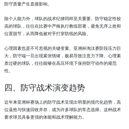
防守质量产生直接影响。
除个人能力外，球队的战术纪律同样至关重要。防守稳定性较
高的球队，往往在比赛中严格执行教练部署，避免无序上抢和
位置脱节，从而降低被对手打穿防线的风险。
心理因素也是不可忽视的关键变量。亚洲杯淘汰赛阶段压力巨
大，防守端一旦出现紧张情绪，极易导致注意力下降。心理素
质过硬的球队，往往能够在高压环境下保持防守动作的规范
性。
四、防守战术演变趋势
近年来亚洲杯赛场上的防守战术呈现出明显的现代化趋势，高
位逼抢与快速回收并存，成为许多球队的常态选择。这种战术
要求球员具备更强的体能和战术理解能力。