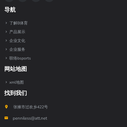
导航
了解B体育
产品展示
企业文化
企业服务
联络bsports
网站地图
xml地图
找到我们
张掖市过欢乡422号
penniless@att.net