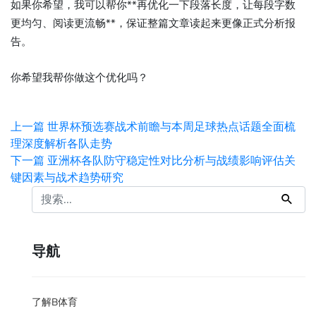
如果你希望，我可以帮你**再优化一下段落长度，让每段字数
更均匀、阅读更流畅**，保证整篇文章读起来更像正式分析报
告。
你希望我帮你做这个优化吗？
上一篇
世界杯预选赛战术前瞻与本周足球热点话题全面梳
理深度解析各队走势
下一篇
亚洲杯各队防守稳定性对比分析与战绩影响评估关
键因素与战术趋势研究
导航
了解B体育