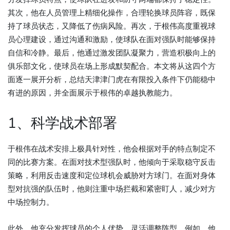
其次，他在人员管理上精细化操作，合理轮换球员阵容，既保
持了球员状态，又降低了伤病风险。再次，于根伟高度重视球
员心理建设，通过沟通和激励，使球队在面对强队时能够保持
自信和冷静。最后，他通过激发团队凝聚力，营造积极向上的
俱乐部文化，使球员在场上形成默契配合。本文将从这四个方
面逐一展开分析，总结天津津门虎在有限投入条件下仍能稳中
有进的原因，并全面展示于根伟的卓越执教能力。
1、科学战术部署
于根伟在战术安排上极具针对性，他会根据对手的特点制定不
同的比赛方案。在面对技术型强队时，他倾向于采取稳守反击
策略，利用反击速度和定位球机会威胁对方球门。在面对身体
型对抗强的队伍时，他则注重中场拦截和紧密盯人，减少对方
中场控制力。
此外，他充分发挥球员的个人优势，灵活调整阵型。例如，他