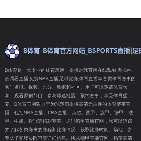
B体育是一款专业的体育应用，提供足球直播在线观看,无插件,
低调看直播,免费NBA直播,足球比赛,体育直播等各类体育赛事的
实时资讯、视频、比分、数据和社区。用户可以邀请体育大
咖，观看原创节目，参与球迷社区，预约赛事，享受体育盛
宴。B体育官网致力于为球迷们提供高清无插件的体育赛事直
播，包括NBA直播、CBA直播、英超、西甲、意甲、德甲、法
甲、中超、欧冠等精彩赛事。通过德甲直播官网，您可以追踪
并了解各类赛事的赛程和比赛情况，获取比赛时间、场地、参
赛队伍和球员阵容等详细信息。快来德甲直播官网，畅享高清