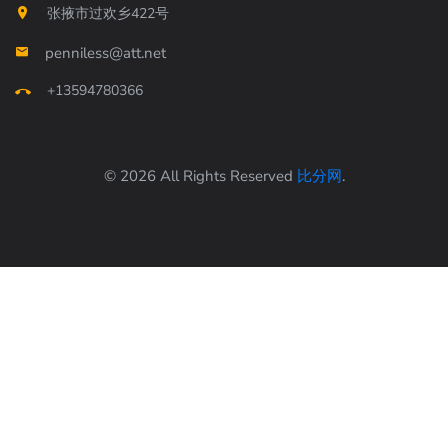
张掖市过欢乡422号
penniless@att.net
+13594780366
© 2026 All Rights Reserved
比分网
.