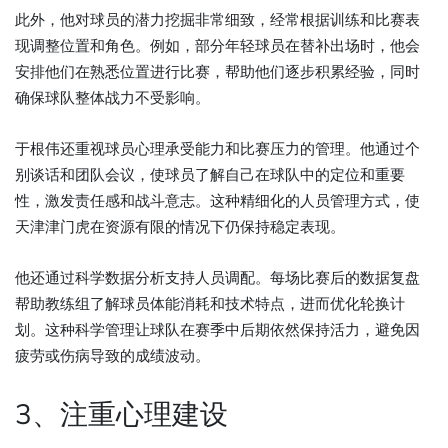
此外，他对球员的潜力挖掘非常细致，经常根据训练和比赛表
现调整位置和角色。例如，部分年轻球员在替补出场时，他会
安排他们在熟悉位置进行比赛，帮助他们逐步积累经验，同时
确保球队整体战力不受影响。
于根伟还重视球员心理承受能力和比赛压力的管理。他通过个
别谈话和团队会议，使球员了解自己在球队中的定位和重要
性，激发责任感和战斗意志。这种精细化的人员管理方式，使
天津津门虎在资源有限的情况下仍保持稳定表现。
他还通过科学数据分析支持人员调配。每场比赛后的数据复盘
帮助教练组了解球员体能消耗和技术特点，进而优化轮换计
划。这种科学管理让球队在赛季中后期依然保持活力，避免因
疲劳或伤病导致的成绩波动。
3、注重心理建设