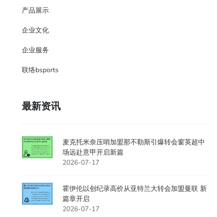
产品展示
企业文化
企业服务
联络bsports
最新资讯
麦克托米奈压哨加盟那不勒斯引爆转会窗英超中
场远赴意甲开启新篇
2026-07-17
霍伊伦以创纪录高价从亚特兰大转会加盟曼联 新
篇章开启
2026-07-17