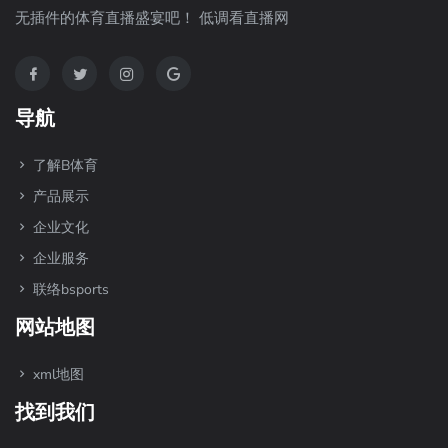
无插件的体育直播盛宴吧！ 低调看直播网
导航
了解B体育
产品展示
企业文化
企业服务
联络bsports
网站地图
xml地图
找到我们