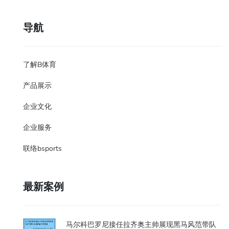
导航
了解B体育
产品展示
企业文化
企业服务
联络bsports
最新案例
马尔科巴罗尼接任拉齐奥主帅展现黑马风范带队