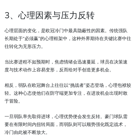
3、心理因素与压力反转
心理层面的变化，是欧冠冷门中最具隐蔽性的因素。传统强队
长期处于“必须赢”的心理框架中，这种外界期待在关键比赛中往
往转化为无形压力。
当比赛进程不如预期时，焦虑情绪会迅速蔓延，球员在决策速
度与技术动作上容易变形，反而给对手创造更多机会。
相反，弱队在欧冠舞台上往往以“挑战者”姿态登场，心理包袱较
轻。这种心态使他们在防守端更加专注，在进攻机会出现时敢
于冒险。
一旦弱队率先取得进球，心理优势便会发生反转。豪门球队需
要在有限时间内扭转局面，而弱队则可以顺势强化既定战术，
冷门由此被不断放大。