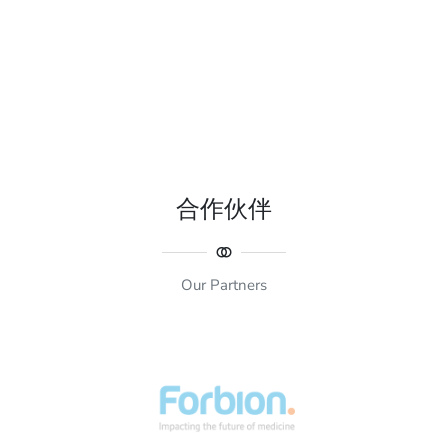
合作伙伴
Our Partners