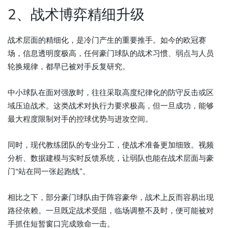
2、战术博弈精细升级
战术层面的精细化，是冷门产生的重要推手。如今的欧冠赛
场，信息透明度极高，任何豪门球队的战术习惯、弱点与人员
轮换规律，都早已被对手反复研究。
中小球队在面对强敌时，往往采取高度纪律化的防守反击或区
域压迫战术。这类战术对执行力要求极高，但一旦成功，能够
最大程度限制对手的控球优势与进攻空间。
同时，现代教练团队的专业分工，使战术准备更加细致。视频
分析、数据建模与实时反馈系统，让弱队也能在战术层面与豪
门“站在同一张起跑线”。
相比之下，部分豪门球队由于阵容豪华，战术上反而容易出现
路径依赖。一旦既定战术受阻，临场调整不及时，便可能被对
手抓住短暂窗口完成致命一击。