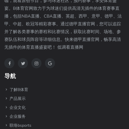
咖，观看原创节目，参与球迷社区，预约赛事，享受体育盛
宴。B体育官网致力于为球迷们提供高清无插件的体育赛事直
播，包括NBA直播、CBA直播、英超、西甲、意甲、德甲、法
甲、中超、欧冠等精彩赛事。通过德甲直播官网，您可以追踪
并了解各类赛事的赛程和比赛情况，获取比赛时间、场地、参
赛队伍和球员阵容等详细信息。快来德甲直播官网，畅享高清
无插件的体育直播盛宴吧！ 低调看直播网
导航
了解B体育
产品展示
企业文化
企业服务
联络bsports