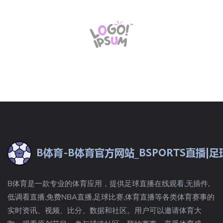
B体育是一款专业的体育应用，提供足球直播在线观看,无插件,
低调看直播,免费NBA直播,足球比赛,体育直播等各类体育赛事的
实时资讯、视频、比分、数据和社区。用户可以邀请体育大