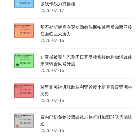
多线作战力克群雄
2026-07-17
那不勒斯解雇夺冠功勋教头斯帕莱蒂后加西亚接
任面临巨大压力
2026-07-16
迪亚斯被曝与巴黎圣日耳曼秘密接触利物浦锋线
未来转会风暴升温
2026-07-15
赫里宾关键进球助叙利亚首度小组赛晋级亚洲杯
历史
2026-07-15
费内巴切免签波黑锋线老将哲科加盟球队震撼球
迷
2026-07-15