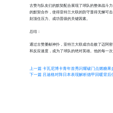
古赞与队友们的默契配合展现了球队的整体战斗力
的默契合作，使得亚特兰大联的防守显得无懈可击
刻顶住压力、成功晋级的关键因素。
总结：
通过古赞屡献神扑，亚特兰大联成功击败了迈阿密
和反应速度，成为了球队的绝对英雄。他的每一次
上一篇
卡瓦尼博卡青年首秀闪耀破门点燃糖果
下一篇
吕迪格对阵日本表现解析德甲回暖背后