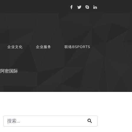
企业文化
企业服务
联络BSPORTS
迈阿密国际