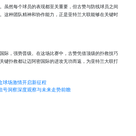
。虽然每个球员的表现都至关重要，但古赞与防线球员之间
。这种团队精神和协作能力，正是亚特兰大联能够在关键时
国际，强势晋级。在这场比赛中，古赞凭借顶级的扑救技巧
关键扑救都让迈阿密国际的进攻无功而返，为亚特兰大联打
盒球场激情开启新征程
信号洞察深度观察与未来走势前瞻