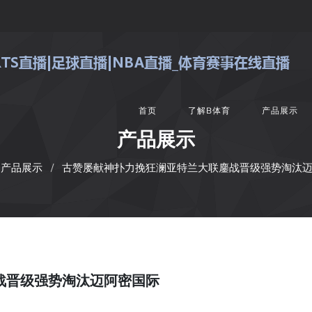
首页
了解B体育
产品展示
产品展示
产品展示
古赞屡献神扑力挽狂澜亚特兰大联鏖战晋级强势淘汰
战晋级强势淘汰迈阿密国际