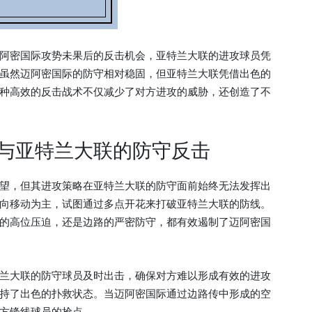
阿密国际攻势未果后的反击机会，亚特兰大联的进攻球员凭
虽然迈阿密国际的防守相对稳固，但亚特兰大联凭借出色的
种高效的反击战术不仅减少了对方进攻的威胁，还创造了不
与亚特兰大联的防守反击
望，但其进攻策略在亚特兰大联的防守面前始终无法发挥出
向移动为主，试图通过多点开花来打破亚特兰大联的防线。
的高位压迫，还是边路的严密防守，都有效遏制了迈阿密国
兰大联的防守球员及时出击，确保对方难以形成有效的进攻
持了出色的扑救状态。当迈阿密国际通过边路传中形成的空