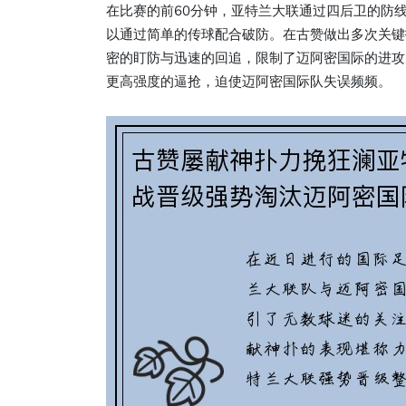
在比赛的前60分钟，亚特兰大联通过四后卫的防
以通过简单的传球配合破防。在古赞做出多次关键
密的盯防与迅速的回追，限制了迈阿密国际的进攻
更高强度的逼抢，迫使迈阿密国际队失误频频。