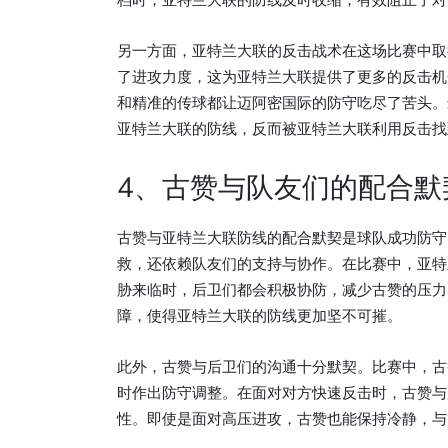
档时，亚特兰大联的防线及时收缩，有效阻止了对
另一方面，亚特兰大联的反击战术在这场比赛中取
了进攻力度，这为亚特兰大联提供了更多的反击机
和精准的传球都让迈阿密国际的防守吃尽了苦头。
亚特兰大联的防线，反而被亚特兰大联利用反击找
4、古赞与队友们的配合默
古赞与亚特兰大联防线的配合默契是球队成功防守
救，还依赖队友们的支持与协作。在比赛中，亚特
胁来临时，后卫们都会积极协防，减少古赞的压力
障，使得亚特兰大联的防线更加坚不可摧。
此外，古赞与后卫们的沟通十分默契。比赛中，古
时作出防守调整。在面对对方快速反击时，古赞与
性。即使是面对高压进攻，古赞也能保持冷静，与