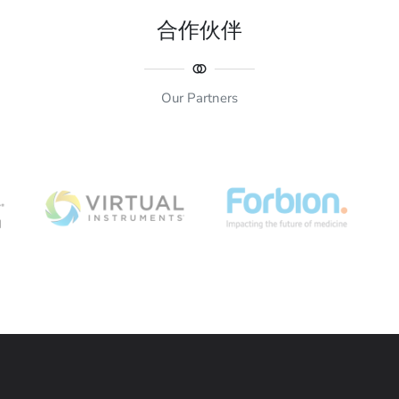
合作伙伴
Our Partners