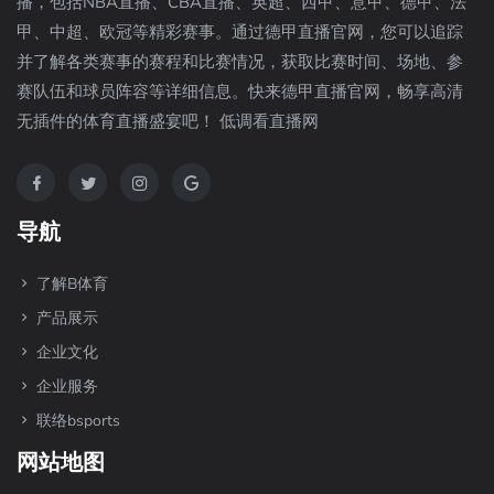
播，包括NBA直播、CBA直播、英超、西甲、意甲、德甲、法
甲、中超、欧冠等精彩赛事。通过德甲直播官网，您可以追踪
并了解各类赛事的赛程和比赛情况，获取比赛时间、场地、参
赛队伍和球员阵容等详细信息。快来德甲直播官网，畅享高清
无插件的体育直播盛宴吧！ 低调看直播网
导航
了解B体育
产品展示
企业文化
企业服务
联络bsports
网站地图