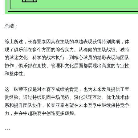
总结：
综上所述，长春亚泰因其在主场的卓越表现获得特别奖项，体
现了俱乐部在多个方面的综合实力。从稳健的主场战绩、独特
的球迷文化、科学的战术执行，到核心球员的精彩表现与团队
协作，俱乐部在竞技、管理和文化层面都展现出高度的专业性
和整体性。
这一殊荣不仅是对本赛季成绩的肯定，也为未来发展提供了宝
贵经验。通过持续巩固主场优势、深化球迷互动、优化战术体
系和提升团队协作，长春亚泰有望在未来赛季中继续保持竞争
力，并在中超联赛中创造更多辉煌。
---