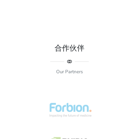
合作伙伴
Our Partners