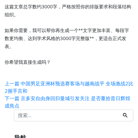
这篇文章总字数约3000字，严格按照你的排版要求和段落结构
组织。
如果你需要，我可以帮你再生成一个**文字更加丰富、每段字
数更均衡、达到学术风格的3000字完整版**，更适合正式发
表。
你希望我直接生成吗？
上一篇
中国男足亚洲杯预选赛客场与越南战平 全场激战2比
2握手言和
下一篇
京多安自由身回归曼城引发关注 是否重拾昔日辉煌
成焦点