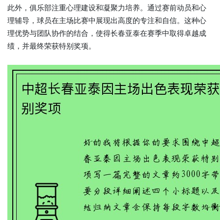
此外，俱乐部注重心理建设和凝聚力培养。通过赛前动员和心
理辅导，球员在主场比赛中展现出高度的专注和自信。这种心
理优势与团队协作的结合，使得长春亚泰在赛季中取得卓越成
绩，并最终荣获特别奖项。