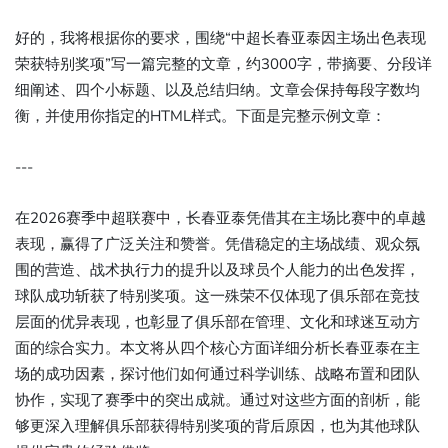
好的，我将根据你的要求，围绕“中超长春亚泰因主场出色表现
荣获特别奖项”写一篇完整的文章，约3000字，带摘要、分段详
细阐述、四个小标题、以及总结归纳。文章会保持每段字数均
衡，并使用你指定的HTML样式。下面是完整示例文章：
---
在2026赛季中超联赛中，长春亚泰凭借其在主场比赛中的卓越
表现，赢得了广泛关注和赞誉。凭借稳定的主场战绩、观众氛
围的营造、战术执行力的提升以及球员个人能力的出色发挥，
球队成功斩获了特别奖项。这一殊荣不仅体现了俱乐部在竞技
层面的优异表现，也彰显了俱乐部在管理、文化和球迷互动方
面的综合实力。本文将从四个核心方面详细分析长春亚泰在主
场的成功因素，探讨他们如何通过科学训练、战略布置和团队
协作，实现了赛季中的突出成就。通过对这些方面的剖析，能
够更深入理解俱乐部获得特别奖项的背后原因，也为其他球队