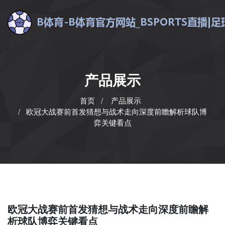
产品展示
首页
产品展示
欧冠大战赛前首发猜想与战术走向深度前瞻解析球队博
弈关键看点
欧冠大战赛前首发猜想与战术走向深度前瞻解
析球队博弈关键看点