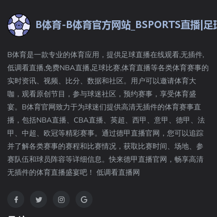
B体育是一款专业的体育应用，提供足球直播在线观看,无插件,
低调看直播,免费NBA直播,足球比赛,体育直播等各类体育赛事的
实时资讯、视频、比分、数据和社区。用户可以邀请体育大
咖，观看原创节目，参与球迷社区，预约赛事，享受体育盛
宴。B体育官网致力于为球迷们提供高清无插件的体育赛事直
播，包括NBA直播、CBA直播、英超、西甲、意甲、德甲、法
甲、中超、欧冠等精彩赛事。通过德甲直播官网，您可以追踪
并了解各类赛事的赛程和比赛情况，获取比赛时间、场地、参
赛队伍和球员阵容等详细信息。快来德甲直播官网，畅享高清
无插件的体育直播盛宴吧！ 低调看直播网