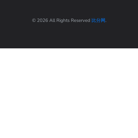
© 2026 All Rights Reserved
比分网
.