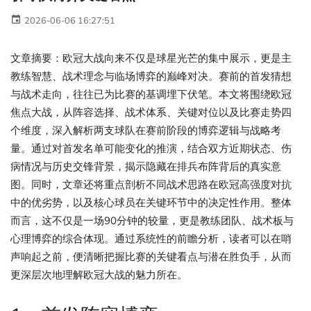
2026-06-06 16:27:51
文章摘要：欧冠大战向来不仅是球星光芒的集中展示，更是主
教练智慧、战术理念与临场博弈的巅峰对决。赛前的首发猜想
与战术走向，往往已为比赛的基调埋下伏笔。本文将围绕欧冠
焦点大战，从阵容选择、战术体系、关键对位以及比赛走势四
个维度，深入解析两支球队在赛前阶段的博弈逻辑与战略考
量。通过对首发名单可能变化的推演，结合双方近期状态、伤
病情况与历史交锋背景，揭示隐藏在排兵布阵背后的真实意
图。同时，文章还将重点剖析不同战术思路在欧冠高强度对抗
中的优劣势，以及核心球员在关键环节中的决定性作用。整体
而言，这不仅是一场90分钟的较量，更是教练团队、战术板与
心理博弈的综合体现。通过系统性的前瞻分析，读者可以在哨
声响起之前，便清晰把握比赛的关键看点与潜在胜负手，从而
更深层次地理解欧冠大战的魅力所在。