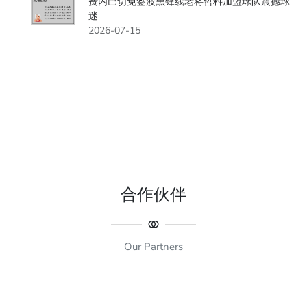
费内巴切免签波黑锋线老将哲科加盟球队震撼球
迷
2026-07-15
合作伙伴
Our Partners