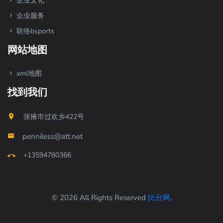
企业文化
企业服务
联络bsports
网站地图
xml地图
找到我们
张掖市过欢乡422号
penniless@att.net
+13594780366
© 2026 All Rights Reserved
比分网
.