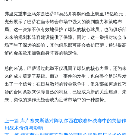
弗里克重申亚马尔是巴萨非卖品并将解约金上调至15亿欧元，
充分展示了巴萨在当今转会市场中强大的谈判能力和策略布
局。这一决策不仅有效地保护了球队的核心球员，也为俱乐部
未来的规划和阵容建设提供了保障。同时，这一举措对转会市
场产生了深远的影响，其他俱乐部可能会效仿巴萨，通过提高
解约金条款来加强自身阵容的稳定性。
总的来说，巴萨通过此举不仅巩固了球队的核心力量，还为未
来的成功奠定了基础。而这一事件的发生，也向整个足球界发
出了一个信号：在日益激烈的转会竞争中，俱乐部如何通过巧
妙的合同条款来保障自己的利益，已经成为新的关注焦点。未
来，类似的操作无疑会成为足球市场中的一种趋势。
上一篇
库卢塞夫斯基对阵切尔西在联赛杯决赛中的关键作
用战术价值与影响