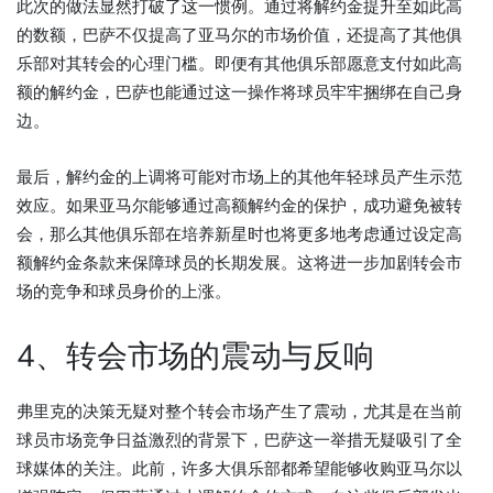
此次的做法显然打破了这一惯例。通过将解约金提升至如此高
的数额，巴萨不仅提高了亚马尔的市场价值，还提高了其他俱
乐部对其转会的心理门槛。即便有其他俱乐部愿意支付如此高
额的解约金，巴萨也能通过这一操作将球员牢牢捆绑在自己身
边。
最后，解约金的上调将可能对市场上的其他年轻球员产生示范
效应。如果亚马尔能够通过高额解约金的保护，成功避免被转
会，那么其他俱乐部在培养新星时也将更多地考虑通过设定高
额解约金条款来保障球员的长期发展。这将进一步加剧转会市
场的竞争和球员身价的上涨。
4、转会市场的震动与反响
弗里克的决策无疑对整个转会市场产生了震动，尤其是在当前
球员市场竞争日益激烈的背景下，巴萨这一举措无疑吸引了全
球媒体的关注。此前，许多大俱乐部都希望能够收购亚马尔以