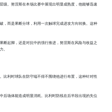
层级。努涅斯在本场比赛中展现出明显成熟度，他能够迅速
破，而是果断分球，利用一次触球完成进攻方向转换。这种
果断起脚，还是对抗中的强行推进，努涅斯在风险与收益之
力。
。比利时球队在防守端不得不围绕他进行布置，这种针对性
中后场体能造成明显消耗。比利时防线在后半段出现的失位