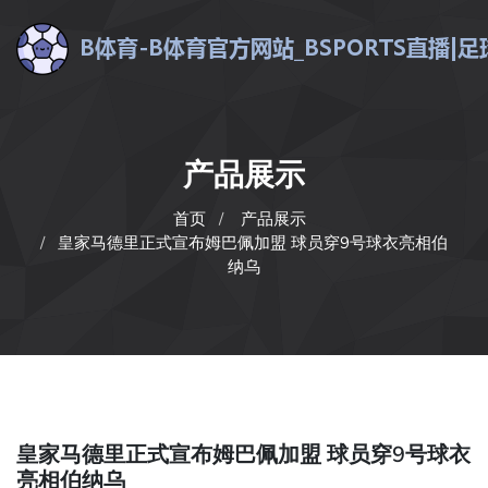
产品展示
首页
产品展示
皇家马德里正式宣布姆巴佩加盟 球员穿9号球衣亮相伯
纳乌
皇家马德里正式宣布姆巴佩加盟 球员穿9号球衣
亮相伯纳乌