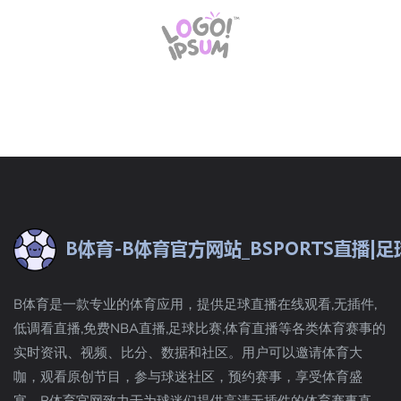
B体育是一款专业的体育应用，提供足球直播在线观看,无插件,
低调看直播,免费NBA直播,足球比赛,体育直播等各类体育赛事的
实时资讯、视频、比分、数据和社区。用户可以邀请体育大
咖，观看原创节目，参与球迷社区，预约赛事，享受体育盛