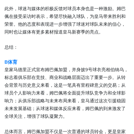
此外，球迷与媒体的积极反馈对球员本身也是一种激励。姆巴
佩在接受采访时表示，希望尽快融入球队，为皇马带来胜利和
荣誉。他的态度和表现进一步增强了球迷对球队未来的信心，
同时也让媒体有更多素材报道皇马新赛季的亮点。
总结：
B体育
皇家马德里正式宣布姆巴佩加盟，并身披9号球衣亮相伯纳乌，
标志着俱乐部在竞技、商业和战略层面迈出了重要一步。从转
会背景与历史意义来看，这是一笔具有里程碑意义的交易；从
球员个人影响力来看，姆巴佩将全面提升球队竞争力和全球影
响力；从俱乐部战略与未来布局来看，皇马通过这次引援稳固
未来发展基础；从球迷和媒体反应来看，姆巴佩的到来激发了
全球关注，增强了球队凝聚力。
总体而言，姆巴佩加盟不仅是一次普通的球员转会，更是皇家