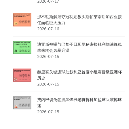
2026-07-17
那不勒斯解雇夺冠功勋教头斯帕莱蒂后加西亚接
任面临巨大压力
2026-07-16
迪亚斯被曝与巴黎圣日耳曼秘密接触利物浦锋线
未来转会风暴升温
2026-07-15
赫里宾关键进球助叙利亚首度小组赛晋级亚洲杯
历史
2026-07-15
费内巴切免签波黑锋线老将哲科加盟球队震撼球
迷
2026-07-15