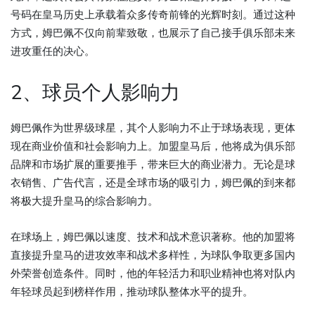
号码在皇马历史上承载着众多传奇前锋的光辉时刻。通过这种
方式，姆巴佩不仅向前辈致敬，也展示了自己接手俱乐部未来
进攻重任的决心。
2、球员个人影响力
姆巴佩作为世界级球星，其个人影响力不止于球场表现，更体
现在商业价值和社会影响力上。加盟皇马后，他将成为俱乐部
品牌和市场扩展的重要推手，带来巨大的商业潜力。无论是球
衣销售、广告代言，还是全球市场的吸引力，姆巴佩的到来都
将极大提升皇马的综合影响力。
在球场上，姆巴佩以速度、技术和战术意识著称。他的加盟将
直接提升皇马的进攻效率和战术多样性，为球队争取更多国内
外荣誉创造条件。同时，他的年轻活力和职业精神也将对队内
年轻球员起到榜样作用，推动球队整体水平的提升。