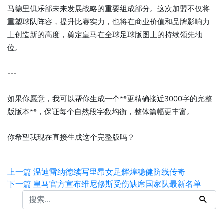
马德里俱乐部未来发展战略的重要组成部分。这次加盟不仅将
重塑球队阵容，提升比赛实力，也将在商业价值和品牌影响力
上创造新的高度，奠定皇马在全球足球版图上的持续领先地
位。
---
如果你愿意，我可以帮你生成一个**更精确接近3000字的完整
版版本**，保证每个自然段字数均衡，整体篇幅更丰富。
你希望我现在直接生成这个完整版吗？
上一篇
温迪雷纳德续写里昂女足辉煌稳健防线传奇
下一篇
皇马官方宣布维尼修斯受伤缺席国家队最新名单