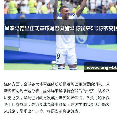
媒体方面，全球各大体育媒体纷纷报道姆巴佩加盟的消息。从
新闻评论到专题分析，媒体详细解读转会背后的经济、战术及
历史意义，皇马也因此再次成为世界足球焦点。各类讨论不仅
限于比赛成绩，更涉及球员商业价值、球迷文化以及俱乐部未
来规划，呈现出全方位、多层次的舆论效应。