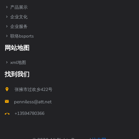
产品展示
企业文化
企业服务
联络bsports
网站地图
xml地图
找到我们
张掖市过欢乡422号
penniless@att.net
+13594780366