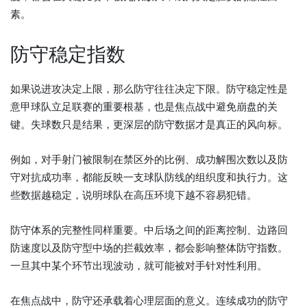
素。
防守稳定指数
如果说进攻决定上限，那么防守往往决定下限。防守稳定性是
意甲球队立足联赛的重要根基，也是焦点战中避免崩盘的关
键。失球数只是结果，更深层的防守数据才是真正的风向标。
例如，对手射门被限制在禁区外的比例、成功解围次数以及防
守对抗成功率，都能反映一支球队防线的组织度和执行力。这
些数据越稳定，说明球队在高压环境下越不容易犯错。
防守体系的完整性同样重要。中后场之间的距离控制、边路回
防速度以及防守型中场的拦截效率，都会影响整体防守指数。
一旦其中某个环节出现波动，就可能被对手针对性利用。
在焦点战中，防守还承载着心理层面的意义。连续成功的防守