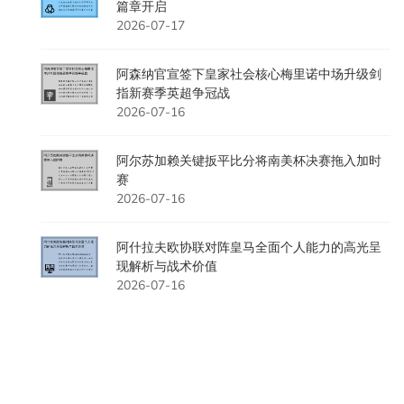
篇章开启
2026-07-17
阿森纳官宣签下皇家社会核心梅里诺中场升级剑
指新赛季英超争冠战
2026-07-16
阿尔苏加赖关键扳平比分将南美杯决赛拖入加时
赛
2026-07-16
阿什拉夫欧协联对阵皇马全面个人能力的高光呈
现解析与战术价值
2026-07-16