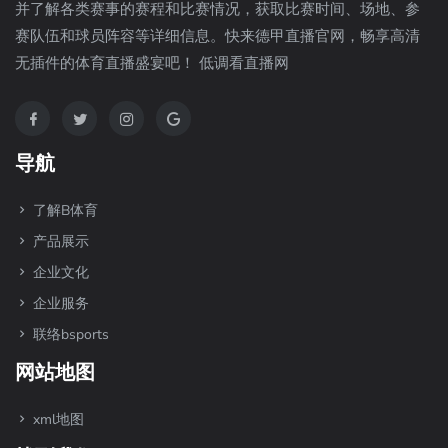
并了解各类赛事的赛程和比赛情况，获取比赛时间、场地、参
赛队伍和球员阵容等详细信息。快来德甲直播官网，畅享高清
无插件的体育直播盛宴吧！ 低调看直播网
导航
了解B体育
产品展示
企业文化
企业服务
联络bsports
网站地图
xml地图