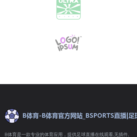
B体育是一款专业的体育应用，提供足球直播在线观看,无插件,