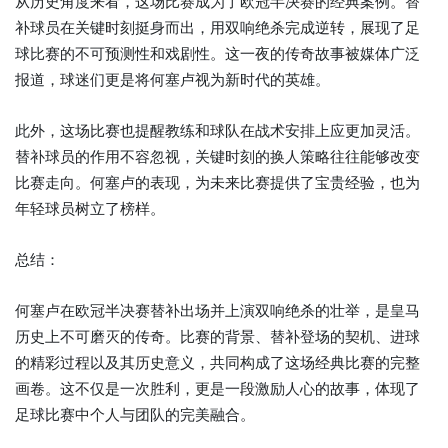
从历史角度来看，这场比赛成为了欧冠半决赛的经典案例。替
补球员在关键时刻挺身而出，用双响绝杀完成逆转，展现了足
球比赛的不可预测性和戏剧性。这一夜的传奇故事被媒体广泛
报道，球迷们更是将何塞卢视为新时代的英雄。
此外，这场比赛也提醒教练和球队在战术安排上应更加灵活。
替补球员的作用不容忽视，关键时刻的换人策略往往能够改变
比赛走向。何塞卢的表现，为未来比赛提供了宝贵经验，也为
年轻球员树立了榜样。
总结：
何塞卢在欧冠半决赛替补出场并上演双响绝杀的壮举，是皇马
历史上不可磨灭的传奇。比赛的背景、替补登场的契机、进球
的精彩过程以及其历史意义，共同构成了这场经典比赛的完整
画卷。这不仅是一次胜利，更是一段激励人心的故事，体现了
足球比赛中个人与团队的完美融合。