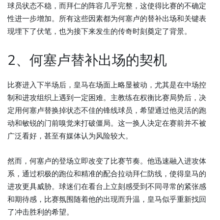
球员状态不稳，而拜仁的阵容几乎完整，这使得比赛的不确定
性进一步增加。所有这些因素都为何塞卢的替补出场和关键表
现埋下了伏笔，也为接下来发生的传奇时刻奠定了背景。
2、何塞卢替补出场的契机
比赛进入下半场后，皇马在场面上略显被动，尤其是在中场控
制和进攻组织上遇到一定困难。主教练在权衡比赛局势后，决
定用何塞卢替换掉状态不佳的锋线球员，希望通过他灵活的跑
动和敏锐的门前嗅觉来打破僵局。这一换人决定在赛前并不被
广泛看好，甚至有媒体认为风险较大。
然而，何塞卢的登场立即改变了比赛节奏。他迅速融入进攻体
系，通过积极的跑位和精准的配合拉动拜仁防线，使得皇马的
进攻更具威胁。球迷们在看台上立刻感受到不同寻常的紧张感
和期待感，比赛氛围随着他的出现而升温，皇马似乎重新找回
了冲击胜利的希望。