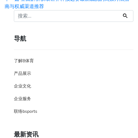
南与权威渠道推荐
导航
了解B体育
产品展示
企业文化
企业服务
联络bsports
最新资讯