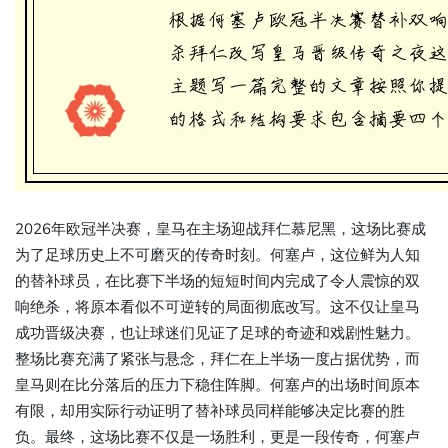
2026年欧冠半决赛，皇马在主场迎战拜仁慕尼黑，这场比赛成
为了足球历史上不可磨灭的传奇时刻。何塞卢，这位鲜为人知
的替补球员，在比赛下半场的短短时间内完成了令人震惊的双
响绝杀，将原本看似不可逆转的局面彻底改写。这不仅让皇马
成功晋级决赛，也让球迷们见证了足球的奇迹和戏剧性魅力。
整场比赛充满了紧张与悬念，拜仁在上半场一度占据优势，而
皇马则在比分落后的压力下稳住阵脚。何塞卢的出场时间原本
有限，却用实际行动证明了替补球员同样能够决定比赛的胜
负。最终，这场比赛不仅是一场胜利，更是一段传奇，何塞卢