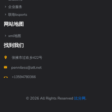
企业服务
联络bsports
网站地图
xml地图
找到我们
张掖市过欢乡422号
penniless@att.net
+13594780366
© 2026 All Rights Reserved
比分网
.