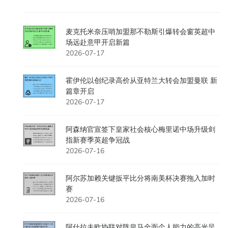
麦克托米奈压哨加盟那不勒斯引爆转会窗英超中
场远赴意甲开启新篇
2026-07-17
霍伊伦以创纪录高价从亚特兰大转会加盟曼联 新
篇章开启
2026-07-17
阿森纳官宣签下皇家社会核心梅里诺中场升级剑
指新赛季英超争冠战
2026-07-16
阿尔苏加赖关键扳平比分将南美杯决赛拖入加时
赛
2026-07-16
阿什拉夫欧协联对阵皇马全面个人能力的高光呈