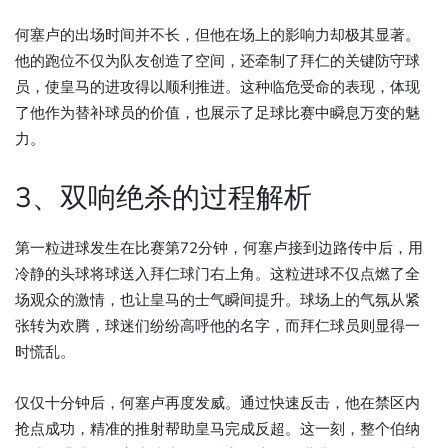
何塞卢的出场时间并不长，但他在场上的影响力却极其显著。
他的跑位不仅为队友创造了空间，还牵制了拜仁的关键防守球
员，使皇马的进攻得以顺利推进。这种临危受命的表现，体现
了他作为替补球员的价值，也展示了足球比赛中瞬息万变的魅
力。
3、双响绝杀的过程解析
第一粒进球发生在比赛第72分钟，何塞卢接到边路传中后，用
冷静的头球将球送入拜仁球门右上角。这粒进球不仅点燃了全
场观众的激情，也让皇马的士气瞬间提升。球场上的气氛从紧
张转为欢腾，球迷们纷纷高呼他的名字，而拜仁球员则显得一
时慌乱。
仅仅十分钟后，何塞卢再度发威。通过快速反击，他在禁区内
抢点成功，精准的推射帮助皇马完成反超。这一刻，整个伯纳