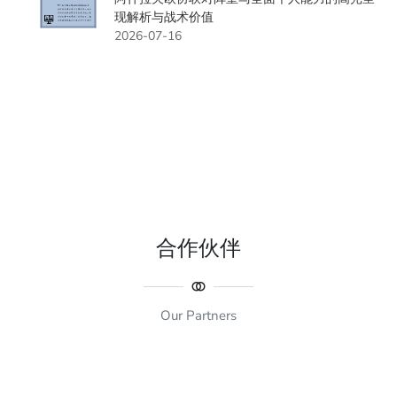
现解析与战术价值
2026-07-16
合作伙伴
Our Partners