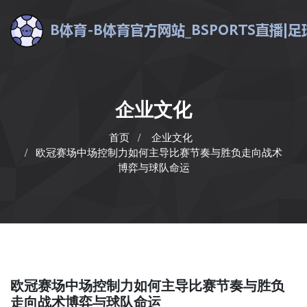
企业文化
首页
企业文化
欧冠赛场中场控制力如何主导比赛节奏与胜负走向战术
博弈与球队命运
欧冠赛场中场控制力如何主导比赛节奏与胜负
走向战术博弈与球队命运