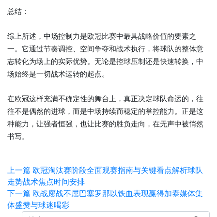
总结：
综上所述，中场控制力是欧冠比赛中最具战略价值的要素之
一。它通过节奏调控、空间争夺和战术执行，将球队的整体意
志转化为场上的实际优势。无论是控球压制还是快速转换，中
场始终是一切战术运转的起点。
在欧冠这样充满不确定性的舞台上，真正决定球队命运的，往
往不是偶然的进球，而是中场持续而稳定的掌控能力。正是这
种能力，让强者恒强，也让比赛的胜负走向，在无声中被悄然
书写。
上一篇
欧冠淘汰赛阶段全面观赛指南与关键看点解析球队
走势战术焦点时间安排
下一篇
欧战鏖战不屈巴塞罗那以铁血表现赢得加泰媒体集
体盛赞与球迷喝彩