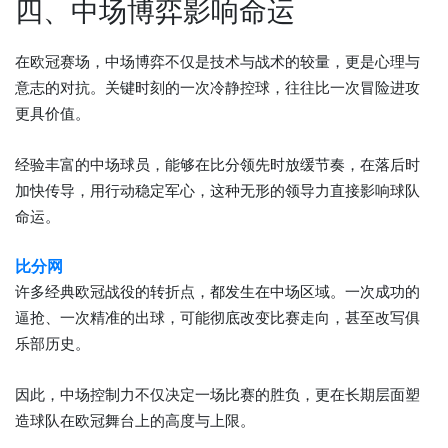
四、中场博弈影响命运
在欧冠赛场，中场博弈不仅是技术与战术的较量，更是心理与
意志的对抗。关键时刻的一次冷静控球，往往比一次冒险进攻
更具价值。
经验丰富的中场球员，能够在比分领先时放缓节奏，在落后时
加快传导，用行动稳定军心，这种无形的领导力直接影响球队
命运。
比分网
许多经典欧冠战役的转折点，都发生在中场区域。一次成功的
逼抢、一次精准的出球，可能彻底改变比赛走向，甚至改写俱
乐部历史。
因此，中场控制力不仅决定一场比赛的胜负，更在长期层面塑
造球队在欧冠舞台上的高度与上限。