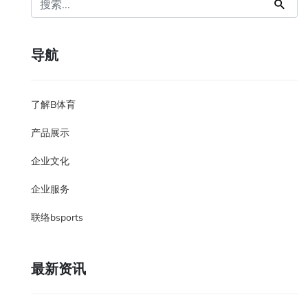
导航
了解B体育
产品展示
企业文化
企业服务
联络bsports
最新资讯