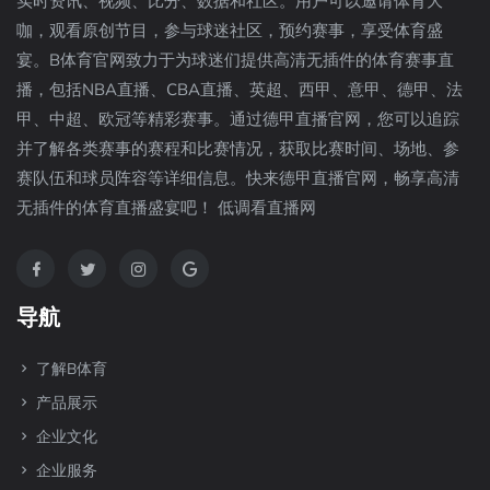
实时资讯、视频、比分、数据和社区。用户可以邀请体育大
咖，观看原创节目，参与球迷社区，预约赛事，享受体育盛
宴。B体育官网致力于为球迷们提供高清无插件的体育赛事直
播，包括NBA直播、CBA直播、英超、西甲、意甲、德甲、法
甲、中超、欧冠等精彩赛事。通过德甲直播官网，您可以追踪
并了解各类赛事的赛程和比赛情况，获取比赛时间、场地、参
赛队伍和球员阵容等详细信息。快来德甲直播官网，畅享高清
无插件的体育直播盛宴吧！ 低调看直播网
导航
了解B体育
产品展示
企业文化
企业服务