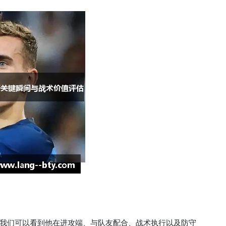
我们可以看到他在进攻端、与队友配合、战术执行以及防守