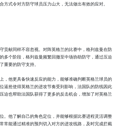
合方式令对方防守球员压力山大，无法做出有效的应对。
守贡献同样不容忽视。对阵英格兰的比赛中，格列兹曼在防
的多个阶段，格列兹曼频繁回撤至中场协助防守，通过压迫
了重要的防守支持。
上，他更具备快速反应的能力，能够准确判断英格兰球员的
位逼抢使得英格兰的进攻节奏受到影响，法国队的防线因此
压迫也帮助法国队获得了更多的反击机会，增加了对英格兰
位。他了解自己的角色定位，并能够根据比赛进程灵活调整
常常能通过精准的预判切入对方的进攻线路，及时完成拦截