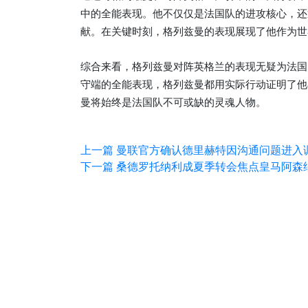
中的全能表现。他不仅仅是法国队的进攻核心，还
献。在关键时刻，格列兹曼的表现展现了他作为世
综合来看，格列兹曼对阵英格兰的表现无疑为法国
守端的全能表现，格列兹曼都用实际行动证明了他
曼将始终是法国队不可或缺的灵魂人物。
上一篇
曼联官方确认德里赫特因沟通问题进入
下一篇
桑德罗托纳利成夏季转会焦点皇马阿森