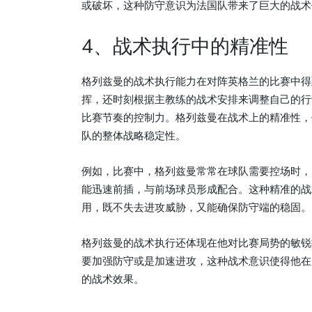
或破坏，这种防守意识为法国队带来了巨大的战术
4、战术执行中的精准性
格列兹曼的战术执行能力在对阵英格兰的比赛中得
挥，还时刻根据主教练的战术安排来调整自己的行
比赛节奏的控制力。格列兹曼在战术上的精准性，
队的整体战略稳定性。
例如，比赛中，格列兹曼常常在球队需要控场时，
能迅速前插，与前场球员形成配合。这种精准的战
用，既不失去进攻威胁，又能确保防守端的稳固。
格列兹曼的战术执行还体现在他对比赛局势的敏锐
要加强防守或是加速进攻，这种战术意识使得他在
的战术效果。