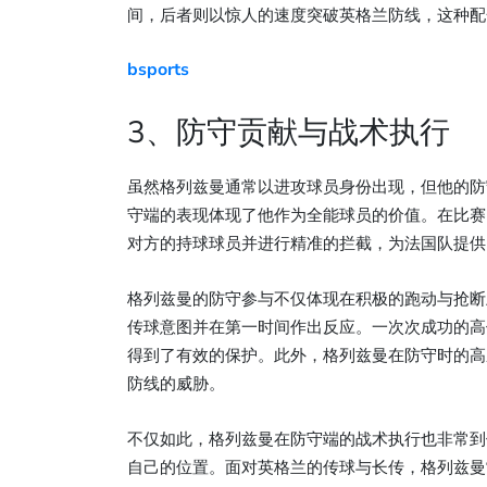
间，后者则以惊人的速度突破英格兰防线，这种配
bsports
3、防守贡献与战术执行
虽然格列兹曼通常以进攻球员身份出现，但他的防
守端的表现体现了他作为全能球员的价值。在比赛
对方的持球球员并进行精准的拦截，为法国队提供
格列兹曼的防守参与不仅体现在积极的跑动与抢断
传球意图并在第一时间作出反应。一次次成功的高
得到了有效的保护。此外，格列兹曼在防守时的高
防线的威胁。
不仅如此，格列兹曼在防守端的战术执行也非常到
自己的位置。面对英格兰的传球与长传，格列兹曼