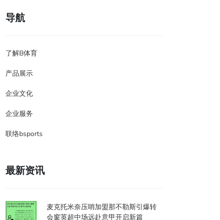
导航
了解B体育
产品展示
企业文化
企业服务
联络bsports
最新资讯
麦克托米奈压哨加盟那不勒斯引爆转
会窗英超中场远赴意甲开启新篇