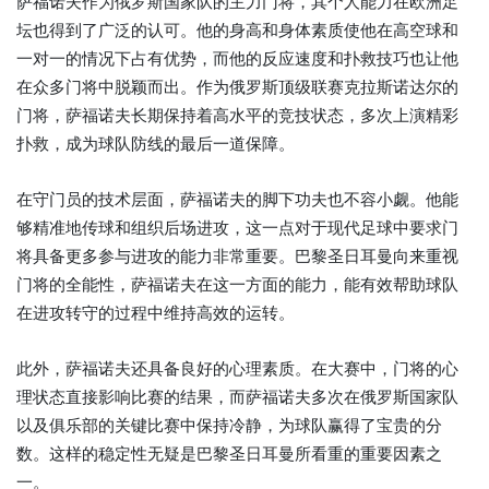
萨福诺夫作为俄罗斯国家队的主力门将，其个人能力在欧洲足
坛也得到了广泛的认可。他的身高和身体素质使他在高空球和
一对一的情况下占有优势，而他的反应速度和扑救技巧也让他
在众多门将中脱颖而出。作为俄罗斯顶级联赛克拉斯诺达尔的
门将，萨福诺夫长期保持着高水平的竞技状态，多次上演精彩
扑救，成为球队防线的最后一道保障。
在守门员的技术层面，萨福诺夫的脚下功夫也不容小觑。他能
够精准地传球和组织后场进攻，这一点对于现代足球中要求门
将具备更多参与进攻的能力非常重要。巴黎圣日耳曼向来重视
门将的全能性，萨福诺夫在这一方面的能力，能有效帮助球队
在进攻转守的过程中维持高效的运转。
此外，萨福诺夫还具备良好的心理素质。在大赛中，门将的心
理状态直接影响比赛的结果，而萨福诺夫多次在俄罗斯国家队
以及俱乐部的关键比赛中保持冷静，为球队赢得了宝贵的分
数。这样的稳定性无疑是巴黎圣日耳曼所看重的重要因素之
一。