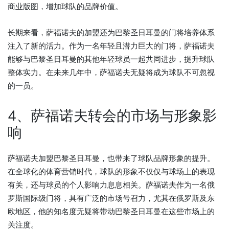
商业版图，增加球队的品牌价值。
长期来看，萨福诺夫的加盟还为巴黎圣日耳曼的门将培养体系
注入了新的活力。作为一名年轻且潜力巨大的门将，萨福诺夫
能够与巴黎圣日耳曼的其他年轻球员一起共同进步，提升球队
整体实力。在未来几年中，萨福诺夫无疑将成为球队不可忽视
的一员。
4、萨福诺夫转会的市场与形象影
响
萨福诺夫加盟巴黎圣日耳曼，也带来了球队品牌形象的提升。
在全球化的体育营销时代，球队的形象不仅仅与球场上的表现
有关，还与球员的个人影响力息息相关。萨福诺夫作为一名俄
罗斯国际级门将，具有广泛的市场号召力，尤其在俄罗斯及东
欧地区，他的知名度无疑将带动巴黎圣日耳曼在这些市场上的
关注度。