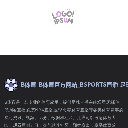
B体育是一款专业的体育应用，提供足球直播在线观看,无插件,
低调看直播,免费NBA直播,足球比赛,体育直播等各类体育赛事的
实时资讯、视频、比分、数据和社区。用户可以邀请体育大
咖，观看原创节目，参与球迷社区，预约赛事，享受体育盛