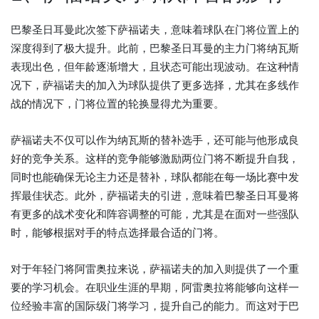
巴黎圣日耳曼此次签下萨福诺夫，意味着球队在门将位置上的
深度得到了极大提升。此前，巴黎圣日耳曼的主力门将纳瓦斯
表现出色，但年龄逐渐增大，且状态可能出现波动。在这种情
况下，萨福诺夫的加入为球队提供了更多选择，尤其在多线作
战的情况下，门将位置的轮换显得尤为重要。
萨福诺夫不仅可以作为纳瓦斯的替补选手，还可能与他形成良
好的竞争关系。这样的竞争能够激励两位门将不断提升自我，
同时也能确保无论主力还是替补，球队都能在每一场比赛中发
挥最佳状态。此外，萨福诺夫的引进，意味着巴黎圣日耳曼将
有更多的战术变化和阵容调整的可能，尤其是在面对一些强队
时，能够根据对手的特点选择最合适的门将。
对于年轻门将阿雷奥拉来说，萨福诺夫的加入则提供了一个重
要的学习机会。在职业生涯的早期，阿雷奥拉将能够向这样一
位经验丰富的国际级门将学习，提升自己的能力。而这对于巴