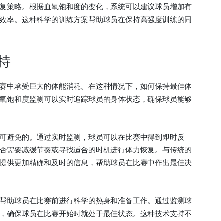
复策略。根据血氧饱和度的变化，系统可以建议球员增加有
效率。这种科学的训练方案帮助球员在保持高强度训练的同
持
赛中承受巨大的体能消耗。在这种情况下，如何保持最佳体
氧饱和度监测可以实时追踪球员的身体状态，确保球员能够
可避免的。通过实时监测，球员可以在比赛中得到即时反
否需要减缓节奏或寻找适合的时机进行体力恢复。与传统的
提供更加精确和及时的信息，帮助球员在比赛中作出最佳决
帮助球员在比赛前进行科学的热身和准备工作。通过监测球
，确保球员在比赛开始时就处于最佳状态。这种技术支持不