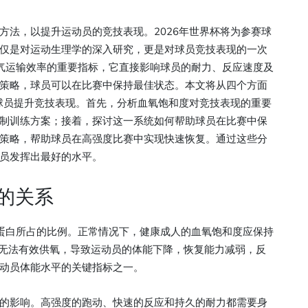
方法，以提升运动员的竞技表现。2026年世界杯将为参赛球
仅是对运动生理学的深入研究，更是对球员竞技表现的一次
氧气运输效率的重要指标，它直接影响球员的耐力、反应速度及
策略，球员可以在比赛中保持最佳状态。本文将从四个方面
助球员提升竞技表现。首先，分析血氧饱和度对竞技表现的重要
制训练方案；接着，探讨这一系统如何帮助球员在比赛中保
策略，帮助球员在高强度比赛中实现快速恢复。通过这些分
员发挥出最好的水平。
的关系
红蛋白所占的比例。正常情况下，健康成人的血氧饱和度应保持
就无法有效供氧，导致运动员的体能下降，恢复能力减弱，反
动员体能水平的关键指标之一。
的影响。高强度的跑动、快速的反应和持久的耐力都需要身