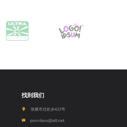
找到我们
张掖市过欢乡422号
penniless@att.net