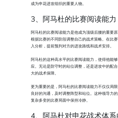
成为申花进攻组织的重要人物。
3、阿马杜的比赛阅读能力
阿马杜的比赛阅读能力是他成为顶级后腰的重要原
根据比赛的不同阶段调整自己的战术策略。在比赛
入分析，提前预判对方的进攻路线和战术安排。
阿马杜的这种高水平的比赛阅读能力，使得他能够
应。无论是防守时的站位调整，还是进攻中的配合
大的战术保障。
更为重要的是，阿马杜的比赛阅读能力不仅仅局限
良好的沟通，及时调整阵型和站位。这种领导力的
复杂多变的比赛局面中保持冷静。
4、阿马杜对申花战术体系