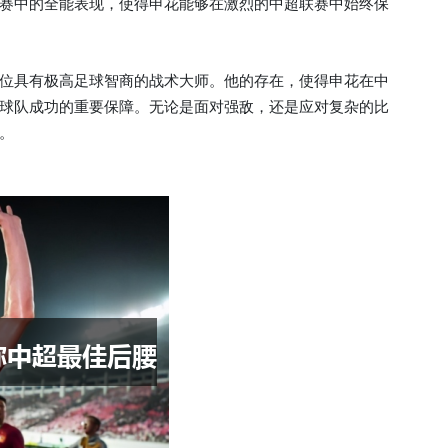
赛中的全能表现，使得申花能够在激烈的中超联赛中始终保
位具有极高足球智商的战术大师。他的存在，使得申花在中
球队成功的重要保障。无论是面对强敌，还是应对复杂的比
。