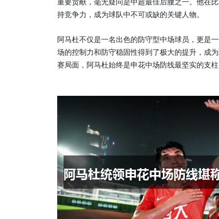
重要贡献，毫无疑问是中超最佳后腰之一。他在比
持竞争力，成为球队中不可或缺的关键人物。
阿马杜不仅是一名出色的防守型中场球员，更是一
场的控制力和防守稳固性得到了极大的提升，成为
赛局面，阿马杜始终是申花中场防线最坚实的支柱