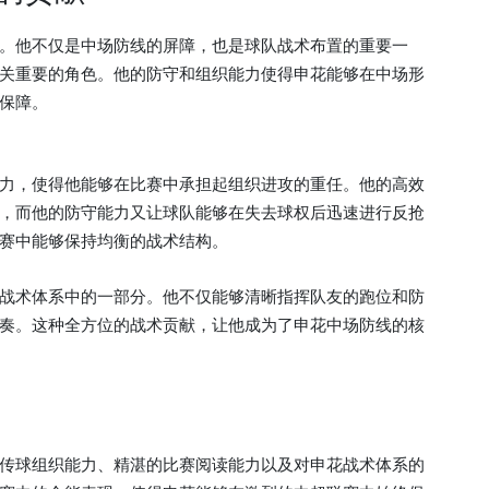
。他不仅是中场防线的屏障，也是球队战术布置的重要一
关重要的角色。他的防守和组织能力使得申花能够在中场形
保障。
力，使得他能够在比赛中承担起组织进攻的重任。他的高效
，而他的防守能力又让球队能够在失去球权后迅速进行反抢
赛中能够保持均衡的战术结构。
战术体系中的一部分。他不仅能够清晰指挥队友的跑位和防
奏。这种全方位的战术贡献，让他成为了申花中场防线的核
传球组织能力、精湛的比赛阅读能力以及对申花战术体系的