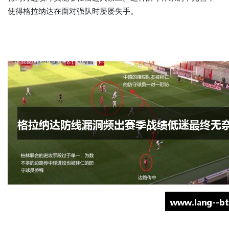
使得格拉纳达在面对强队时屡屡失手。