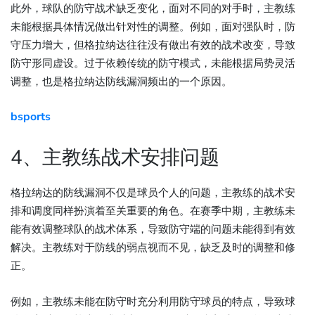
此外，球队的防守战术缺乏变化，面对不同的对手时，主教练
未能根据具体情况做出针对性的调整。例如，面对强队时，防
守压力增大，但格拉纳达往往没有做出有效的战术改变，导致
防守形同虚设。过于依赖传统的防守模式，未能根据局势灵活
调整，也是格拉纳达防线漏洞频出的一个原因。
bsports
4、主教练战术安排问题
格拉纳达的防线漏洞不仅是球员个人的问题，主教练的战术安
排和调度同样扮演着至关重要的角色。在赛季中期，主教练未
能有效调整球队的战术体系，导致防守端的问题未能得到有效
解决。主教练对于防线的弱点视而不见，缺乏及时的调整和修
正。
例如，主教练未能在防守时充分利用防守球员的特点，导致球