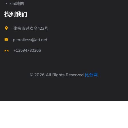
xml地图
找到我们
张掖市过欢乡422号
penniless@att.net
+13594780366
© 2026 All Rights Reserved
比分网
.