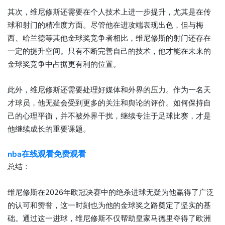
其次，维尼修斯还需要在个人技术上进一步提升，尤其是在传
球和射门的精准度方面。尽管他在进攻端表现出色，但与梅
西、哈兰德等其他金球奖竞争者相比，维尼修斯的射门还存在
一定的提升空间。只有不断完善自己的技术，他才能在未来的
金球奖竞争中占据更有利的位置。
此外，维尼修斯还需要处理好媒体和外界的压力。作为一名天
才球员，他无疑会受到更多的关注和舆论的评价。如何保持自
己的心理平衡，并不被外界干扰，继续专注于足球比赛，才是
他继续成长的重要课题。
nba在线观看免费观看
总结：
维尼修斯在2026年欧冠决赛中的绝杀进球无疑为他赢得了广泛
的认可和赞誉，这一时刻也为他的金球奖之路奠定了坚实的基
础。通过这一进球，维尼修斯不仅帮助皇家马德里夺得了欧洲