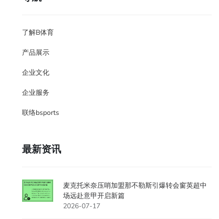
了解B体育
产品展示
企业文化
企业服务
联络bsports
最新资讯
麦克托米奈压哨加盟那不勒斯引爆转会窗英超中
场远赴意甲开启新篇
2026-07-17