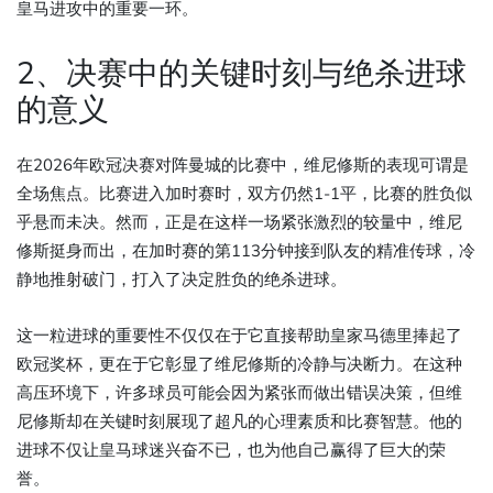
皇马进攻中的重要一环。
2、决赛中的关键时刻与绝杀进球
的意义
在2026年欧冠决赛对阵曼城的比赛中，维尼修斯的表现可谓是
全场焦点。比赛进入加时赛时，双方仍然1-1平，比赛的胜负似
乎悬而未决。然而，正是在这样一场紧张激烈的较量中，维尼
修斯挺身而出，在加时赛的第113分钟接到队友的精准传球，冷
静地推射破门，打入了决定胜负的绝杀进球。
这一粒进球的重要性不仅仅在于它直接帮助皇家马德里捧起了
欧冠奖杯，更在于它彰显了维尼修斯的冷静与决断力。在这种
高压环境下，许多球员可能会因为紧张而做出错误决策，但维
尼修斯却在关键时刻展现了超凡的心理素质和比赛智慧。他的
进球不仅让皇马球迷兴奋不已，也为他自己赢得了巨大的荣
誉。