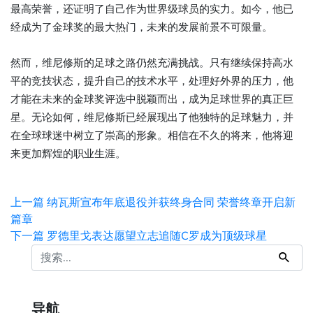
最高荣誉，还证明了自己作为世界级球员的实力。如今，他已
经成为了金球奖的最大热门，未来的发展前景不可限量。
然而，维尼修斯的足球之路仍然充满挑战。只有继续保持高水
平的竞技状态，提升自己的技术水平，处理好外界的压力，他
才能在未来的金球奖评选中脱颖而出，成为足球世界的真正巨
星。无论如何，维尼修斯已经展现出了他独特的足球魅力，并
在全球球迷中树立了崇高的形象。相信在不久的将来，他将迎
来更加辉煌的职业生涯。
上一篇
纳瓦斯宣布年底退役并获终身合同 荣誉终章开启新
篇章
下一篇
罗德里戈表达愿望立志追随C罗成为顶级球星
导航